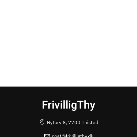
FrivilligThy
Nytorv 8, 7700 Thisted
post@frivilligthy.dk